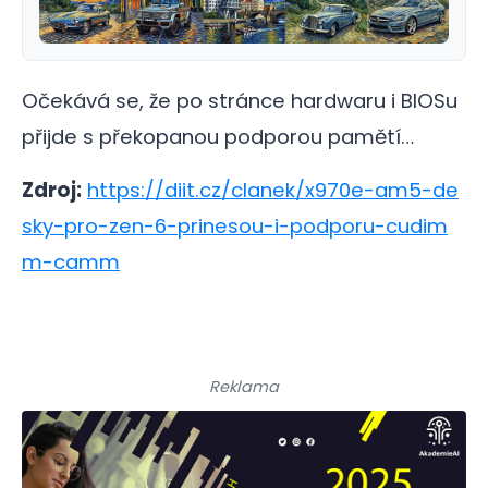
Očekává se, že po stránce hardwaru i BIOSu
přijde s překopanou podporou pamětí…
Zdroj:
https://diit.cz/clanek/x970e-am5-de
sky-pro-zen-6-prinesou-i-podporu-cudim
m-camm
Reklama