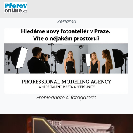
Reklama
Prohlédněte si fotogalerie.
galerie: cviky
galerie: cviky