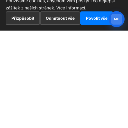
Používáme cookies, abychom vám poskytli co nejlepší
zážitek z našich stránek.
Více informací.
Přizpůsobit
Odmítnout vše
Povolit vše
MC
INFORMACE
Hlavní stránka !