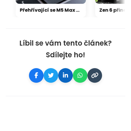
Přehřívající se M5 Max MacBook Pro trápí zaseklé klávesy, cena opravy je $895
Líbil se vám tento článek?
Sdílejte ho!