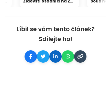
Dron na letišti u Lipska nesl skoro kilo trhaviny, indicie ukazují na Rusko
Židovští osadníci na Západním břehu napadají Palestince a kritizují i vlastní armádu
Líbil se vám tento článek?
Sdílejte ho!