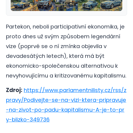
Partekon, neboli participativní ekonomika, je
proto dnes už svým způsobem legendární
vize (poprvé se o ní zmínka objevila v
devadesátých letech), která má být
ekonomicko-společenskou alternativou k
nevyhovujícímu a kritizovanému kapitalismu.
Zdroj:
https://www.parlamentnilisty.cz/rss/z
pravy/Podivejte-se-na-vizi-ktera-pripravuje
-na-zivot-po-padu-kapitalismu-A-je-to-pr
y-blizko-349736