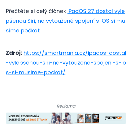
Přečtěte si celý článek
iPadOS 27 dostal vyle
pšenou Siri, na vytoužené spojení s iOS si mu
síme počkat
Zdroj:
https://smartmania.cz/ipados-dostal
-vylepsenou-siri-na-vytouzene-spojeni-s-io
s-si-musime-pockat/
Reklama