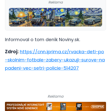
Reklama
Informoval o tom deník Noviny.sk.
Zdroj:
https://cnn.iprima.cz/rvacka-deti-po
-skolnim-fotbale-zabery-ukazuji-surove-na
padeni-vec-setri-policie-514207
Reklama