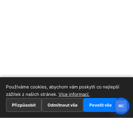
Používáme cookies, abychom vám poskytli co nejlepší
zážitek z našich stránek.
Více informací.
Přizpůsobit
Odmítnout vše
Povolit vše
MC