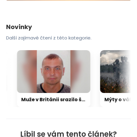
Novinky
Další zajímavé čtení z této kategorie.
Muže v Británii srazilo šest aut, včetně policejního. Byl milujícím otcem, truchlí rodina
Líbil se vám tento článek?