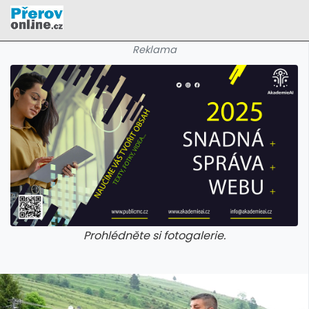
Reklama
Prohlédněte si fotogalerie.
galerie: cviky
galerie: cviky